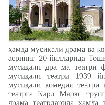
ҳамда мусиқали драма ва к
асрнинг 20-йилларида Тош
мусиқали дра ма театри ф
мусиқали театри 1939 й
мусиқали комедия театри
театрга Карл Маркс труп
драма театрларида ҳамда 