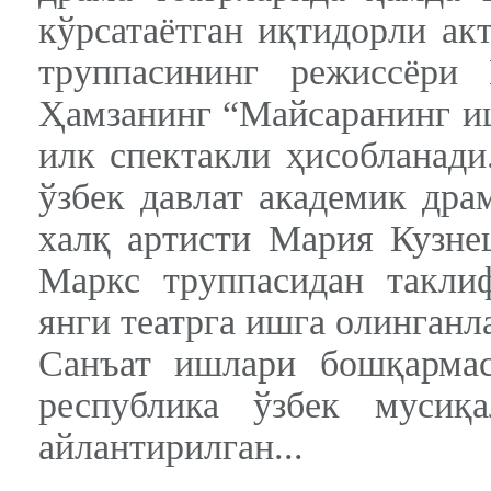
кўрсатаётган иқтидорли ак
труппасининг режиссёри
Ҳамзанинг “Майсаранинг и
илк спектакли ҳисобланад
ўзбек давлат академик дра
халқ артисти Мария Кузне
Маркс труппасидан такли
янги театрга ишга олинганла
Санъат ишлари бошқарма
республика ўзбек мусиқ
айлантирилган...