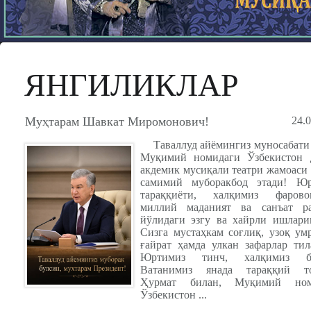
ЯНГИЛИКЛАР
Муҳтарам Шавкат Миромонович!
24.
Таваллуд айёмингиз муносабати
Муқимий номидаги Ўзбекистон 
акдемик мусиқали театри жамоаси
самимий муборакбод этади! Юр
тараққиёти, халқимиз фаровон
миллий маданият ва санъат ра
йўлидаги эзгу ва хайрли ишлари
Сизга мустаҳкам соғлиқ, узоқ умр
ғайрат ҳамда улкан зафарлар тил
Юртимиз тинч, халқимиз ба
Ватанимиз янада тараққий то
Ҳурмат билан, Муқимий ном
Ўзбекистон ...