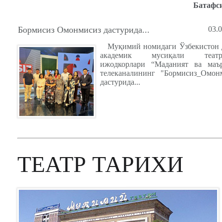
Батафс
Бормисиз Омонмисиз дастурида...
03.
Муқимий номидаги Ўзбекистон 
академик мусиқали театр
ижодкорлари “Маданият ва маъ
телеканалининг "Бормисиз_Омон
дастурида...
ТЕАТР ТАРИХИ