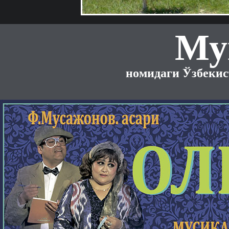
Му
номидаги Ўзбекис