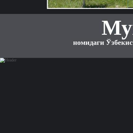
Му
номидаги Ўзбекис