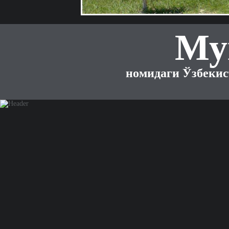
Му
номидаги Ўзбекис